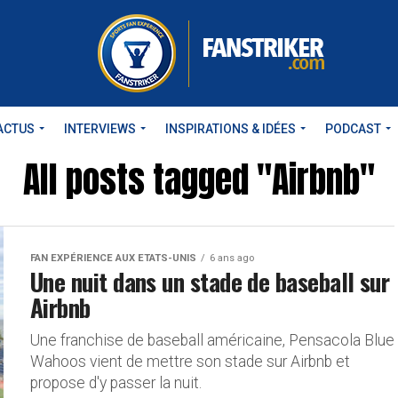
ACTUS
INTERVIEWS
INSPIRATIONS & IDÉES
PODCAST
All posts tagged "Airbnb"
FAN EXPÉRIENCE AUX ETATS-UNIS
6 ans ago
Une nuit dans un stade de baseball sur
Airbnb
Une franchise de baseball américaine, Pensacola Blue
Wahoos vient de mettre son stade sur Airbnb et
propose d'y passer la nuit.