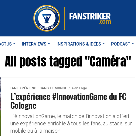
ACTUS
INTERVIEWS
INSPIRATIONS & IDÉES
PODCAST
All posts tagged "Caméra"
FAN EXPÉRIENCE DANS LE MONDE
4 ans ago
L’expérience #InnovationGame du FC
Cologne
L'#InnovationGame, le match de l'innovation a offert
une expérience enrichie à tous les fans, au stade, sur
mobile ou à la maison.