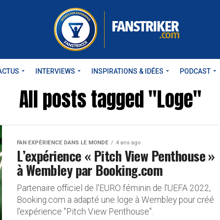
ACTUS
INTERVIEWS
INSPIRATIONS & IDÉES
PODCAST
All posts tagged "Loge"
FAN EXPÉRIENCE DANS LE MONDE
4 ans ago
L’expérience « Pitch View Penthouse »
à Wembley par Booking.com
Partenaire officiel de l'EURO féminin de l'UEFA 2022,
Booking.com a adapté une loge à Wembley pour créé
l'expérience "Pitch View Penthouse".