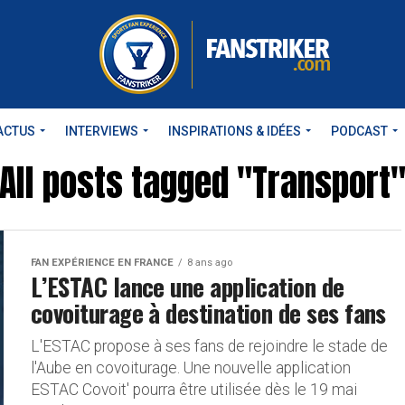
ACTUS
INTERVIEWS
INSPIRATIONS & IDÉES
PODCAST
All posts tagged "Transport
FAN EXPÉRIENCE EN FRANCE
8 ans ago
L’ESTAC lance une application de
covoiturage à destination de ses fans
L'ESTAC propose à ses fans de rejoindre le stade de
l'Aube en covoiturage. Une nouvelle application
ESTAC Covoit' pourra être utilisée dès le 19 mai