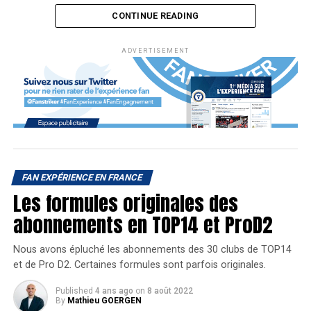
CONTINUE READING
Lancé le 15 octobre dernier par l’UNSS, ce projet original
ADVERTISEMENT
pour éduquer les enfants à devenir de « bons supporters »
vise les classes d’écoles primaires mais aussi celles de
collèges et de lycées de l’Académie de Lyon.
Réaliser cette opération sur 2 ans n’est pas anodin, la ville
de Lyon accueillera la Coupe du Monde de football féminin
en 2019 et le Championnat du Monde scolaire de futsal en
2020. Il faut donc préparer la population à vibrer pour ces
FAN EXPÉRIENCE EN FRANCE
événements.
Les formules originales des
« On pense trop que c’est
abonnements en TOP14 et ProD2
inné d’être supporter, au
Nous avons épluché les abonnements des 30 clubs de TOP14
contraire ça doit
et de Pro D2. Certaines formules sont parfois originales.
s’apprendre. »
Published
4 ans ago
on
8 août 2022
By
Mathieu GOERGEN