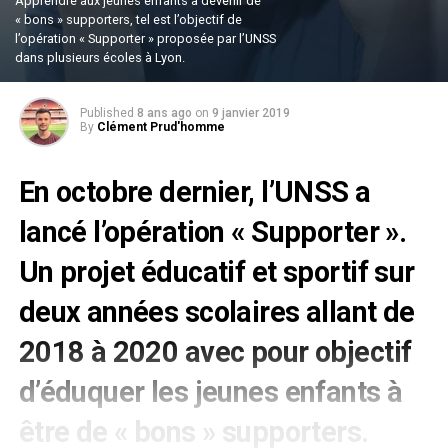
Apprendre aux jeunes enfants à devenir de
« bons » supporters, tel est l’objectif de
l’opération « Supporter » proposée par l’UNSS
dans plusieurs écoles à Lyon.
Published
8 ans ago
on
9 janvier 2019
By
Clément Prud'homme
En octobre dernier, l’UNSS a
lancé l’opération « Supporter ».
Un projet éducatif et sportif sur
deux années scolaires allant de
2018 à 2020 avec pour objectif
d’éduquer les jeunes enfants à
être de « bons » supporters.