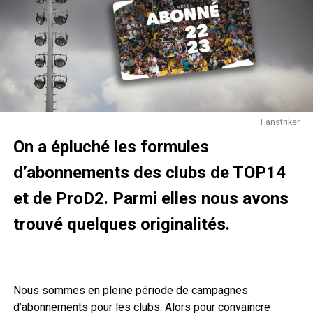
Fanstriker
On a épluché les formules
d’abonnements des clubs de TOP14
Pour revivre l’aventure avec les chanceux du dernier
match du PSG en Champions League, c’est par ici.
et de ProD2. Parmi elles nous avons
trouvé quelques originalités.
Nous sommes en pleine période de campagnes
d’abonnements pour les clubs. Alors pour convaincre