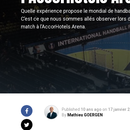
Quelle expérience propose le mondial de handba
C’est ce que nous sommes allés observer lors d
match à l’AccorHotels Arena.
Published
10 ans ago
on
17 janvier 
By
Mathieu GOERGEN