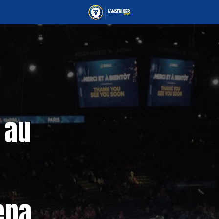
 au
ena