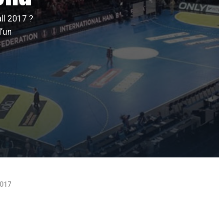
ll 2017 ?
’un
2017