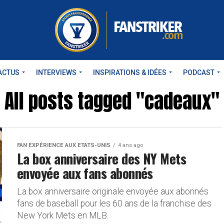
ACTUS
INTERVIEWS
INSPIRATIONS & IDÉES
PODCAST
All posts tagged "cadeaux"
FAN EXPÉRIENCE AUX ETATS-UNIS
4 ans ago
La box anniversaire des NY Mets
envoyée aux fans abonnés
La box anniversaire originale envoyée aux abonnés
fans de baseball pour les 60 ans de la franchise des
New York Mets en MLB.