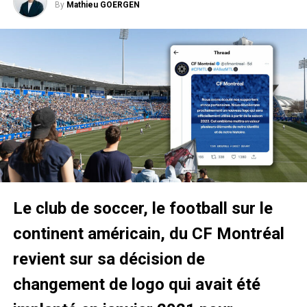
By
Mathieu GOERGEN
When you’re born on 8/24,
you’re a Laker for life 💜💛
#KobeDay
x
@UCLAMCH
pic.twitter.com/YBXMZdxpza
— Los Angeles Lakers
(@Lakers)
August 25, 2021
Le club de soccer, le football sur le
continent américain, du CF Montréal
This was a
#KobeDay
like
revient sur sa décision de
no other! Thanks
@Lakers
for being incredible
changement de logo qui avait été