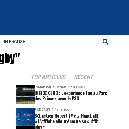
IN ENGLISH
ugby"
TOP ARTICLES
RÉCENT
INSIDE EXPÉRIENCE
3 ans ago
INSIDE CLUB : L’expérience fan au Parc
des Princes avec le PSG
PODCAST
4 ans ago
Sébastien Robert (Metz Handball)
« L’affiche elle-même ne se suffit
plus »