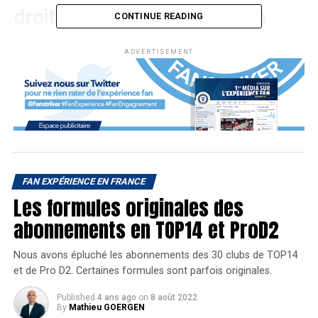
droit elle aussi de trouver sa
CONTINUE READING
perle rare ?!
ADVERTISEMENT
Cette question n’a pas du faire long feu dans la tête de
celui qui a trouvé l’idée au sein de l’équipe de
communication du FC Grenoble Rugby.
En marge de la Saint-Valentin 2016, le club de rugby
grenoblois évoluant aujourd’hui en Pro D2 (mais qui
FAN EXPÉRIENCE EN FRANCE
évoluait à l’époque en TOP14) a eu la belle idée d’inscrire
Les formules originales des
sa mascotte sur Tinder.
abonnements en TOP14 et ProD2
Nous avons épluché les abonnements des 30 clubs de TOP14
et de Pro D2. Certaines formules sont parfois originales.
Published
4 ans ago
on
8 août 2022
By
Mathieu GOERGEN