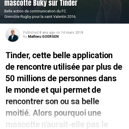
mascotte Buky sur Tinder
Belle action de communication du FC
Grenoble Rugby pour la saint Valentin 2016.
Published
8 ans ago
on
14 mars 2018
By
Mathieu GOERGEN
Tinder, cette belle application
de rencontre utilisée par plus de
50 millions de personnes dans
le monde et qui permet de
rencontrer son ou sa belle
moitié. Alors pourquoi une
mascotte n’aurait-elle pas le