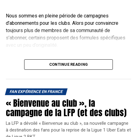
Ainsi, pendant 1 semaine, les supporters grenoblois ont
pu échanger avec la mascotte pour tenter leur chance. Au
Nous sommes en pleine période de campagnes
total plus de 100 matchs entre Buky et ses fans ont été
d’abonnements pour les clubs. Alors pour convaincre
enregistrés.
toujours plus de membres de sa communauté de
s’abonner, certains proposent des formules spécifiques
avec un peu d’originalité.
Une offre couple si vous vous
CONTINUE READING
abonnez à deux
Qui a dit que l’amour, le couple et le sport n’était pas
FAN EXPÉRIENCE EN FRANCE
compatibles ? Terminée l’époque où monsieur allait stade
« Bienvenue au club », la
sans madame ou inversement. Maintenant
aller au stade
en couple c’est tendance
! Et ça peut coûter moins cher
campagne de la LFP (et des clubs)
aussi.
FC Grenoble Rugby
Buky, la mascotte du FC Grenoble Rugby
La LFP a dévoilé « Bienvenue au club », sa nouvelle campagne
Oui, certains clubs de rugby proposent une offre
à destination des fans pour la reprise de la Ligue 1 Uber Eats et
d’abonnement pour les couples. Cependant le
de Ligue 2 BKT.