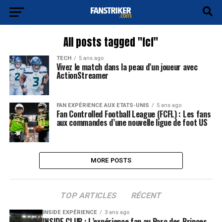
All posts tagged "fcf"
TECH
5 ans ago
Vivez le match dans la peau d’un joueur avec
ActionStreamer
FAN EXPÉRIENCE AUX ETATS-UNIS
5 ans ago
Fan Controlled Football League (FCFL) : Les fans
aux commandes d’une nouvelle ligue de foot US
MORE POSTS
TOP ARTICLES
RÉCENT
INSIDE EXPÉRIENCE
3 ans ago
INSIDE CLUB : L’expérience fan au Parc des Princes