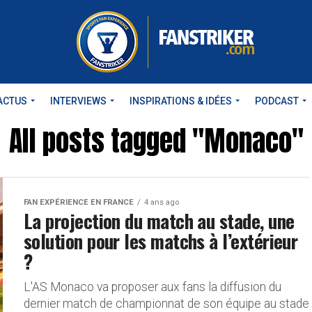
ACTUS
INTERVIEWS
INSPIRATIONS & IDÉES
PODCAST
All posts tagged "Monaco"
FAN EXPÉRIENCE EN FRANCE
4 ans ago
La projection du match au stade, une
solution pour les matchs à l’extérieur
?
L'AS Monaco va proposer aux fans la diffusion du
dernier match de championnat de son équipe au stade