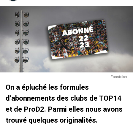
un arsenal d’animations autour de leur sport de
prédilection.
Fanstriker
On a épluché les formules
d’abonnements des clubs de TOP14
@ Foot Air
et de ProD2. Parmi elles nous avons
Les structures gonflables de Foot Air
trouvé quelques originalités.
Dans un premier temps, les deux entrepreneurs ont réussi
à séduire le Stade Rennais Football Club, qui voulait déjà