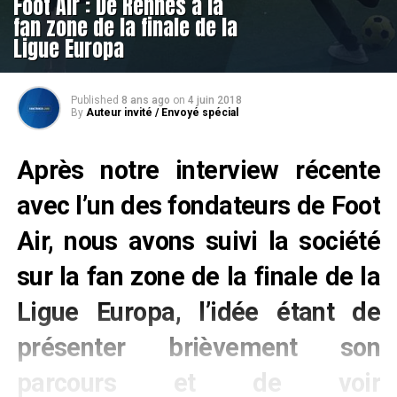
Foot Air : De Rennes à la
fan zone de la finale de la
Ligue Europa
Published
8 ans ago
on
4 juin 2018
By
Auteur invité / Envoyé spécial
Après notre interview récente
avec l’un des fondateurs de Foot
Air, nous avons suivi la société
sur la fan zone de la finale de la
Ligue Europa, l’idée étant de
présenter brièvement son
parcours et de voir