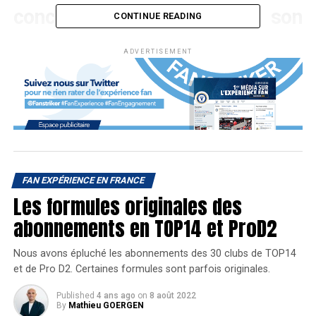
concrètement comment son
CONTINUE READING
activité enrichit la
fan
ADVERTISEMENT
experience
.
Le parcours de Foot Air
Si l’idée d’offrir aux spectateurs de se retrouver et de
FAN EXPÉRIENCE EN FRANCE
passer un bon moment en marge d’un match de football
Les formules originales des
fait aujourd’hui partie intégrante de la réflexion des clubs, il
y a 4 ans, ce concept était peu répandu en France. C’est
abonnements en TOP14 et ProD2
pourtant à ce moment-là que les deux bretons, Sébastien
Destoc et Willy Pirois, amis passionnés de football, ont
Nous avons épluché les abonnements des 30 clubs de TOP14
décidé de créer leur activité et d’animer les abords des
et de Pro D2. Certaines formules sont parfois originales.
stades avec leurs structures gonflables. Foot Air a ainsi
Published
4 ans ago
on
8 août 2022
été créé en octobre 2014, proposant aux fans de football
By
Mathieu GOERGEN