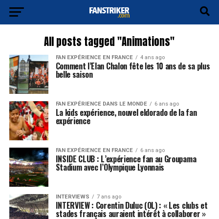
All posts tagged "Animations"
FAN EXPÉRIENCE EN FRANCE
4 ans ago
Comment l’Elan Chalon fête les 10 ans de sa plus
belle saison
FAN EXPÉRIENCE DANS LE MONDE
6 ans ago
La kids expérience, nouvel eldorado de la fan
expérience
FAN EXPÉRIENCE EN FRANCE
6 ans ago
INSIDE CLUB : L’expérience fan au Groupama
Stadium avec l’Olympique Lyonnais
INTERVIEWS
7 ans ago
INTERVIEW : Corentin Duluc (OL) : « Les clubs et
stades français auraient intérêt à collaborer »