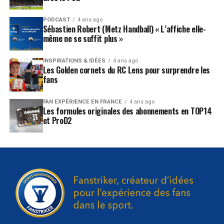
PODCAST
4 ans ago
Sébastien Robert (Metz Handball) « L’affiche elle-
même ne se suffit plus »
INSPIRATIONS & IDÉES
4 ans ago
Les Golden cornets du RC Lens pour surprendre les
fans
FAN EXPÉRIENCE EN FRANCE
4 ans ago
Les formules originales des abonnements en TOP14
et ProD2