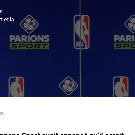
us
 et la
020