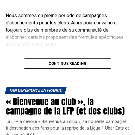
figures!
Nous sommes en pleine période de campagnes
Organisé par l'agence 3L.
d’abonnements pour les clubs. Alors pour convaincre
pic.twitter.com/O2D41m07LW
toujours plus de membres de sa communauté de
s’abonner, certains proposent des formules spécifiques
avec un peu d’originalité.
— SPORTEM (@sportem_fr)
Une offre couple si vous vous
October 10, 2019
CONTINUE READING
abonnez à deux
ème
Lors de la 4
édition en 2018, le salon regroupait pas
Qui a dit que l’amour, le couple et le sport n’était pas
moins de 16 nationalités et 50 exposants représentants
FAN EXPÉRIENCE EN FRANCE
compatibles ? Terminée l’époque où monsieur allait stade
une trentaine de sports. 17 speakers ont animé 7
« Bienvenue au club », la
sans madame ou inversement. Maintenant
aller au stade
conférences devant plus de 750 visiteurs et
en couple c’est tendance
! Et ça peut coûter moins cher
campagne de la LFP (et des clubs)
professionnels du sport business.
aussi.
La LFP a dévoilé « Bienvenue au club », sa nouvelle campagne
Que trouve-t-on sur ce salon ?
Oui, certains clubs de rugby proposent une offre
à destination des fans pour la reprise de la Ligue 1 Uber Eats et
d’abonnement pour les couples. Cependant le
de Ligue 2 BKT.