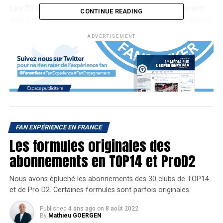
Les 30 et 31 mars prochains, le salon SPORTEM revient
CONTINUE READING
après une édition 2018 à succès. Après plusieurs éditions
au stade Pierre Mauroy à Lille et au Parc des Princes à
ADVERTISEMENT
Paris, cette année, le salon se tiendra à Nanterre, dans
l’enceinte de Paris La Défense Arena.
Un salon du sport business, du
marketing et de la fan
expérience
FAN EXPÉRIENCE EN FRANCE
Les formules originales des
Si vous êtes un acteur du sport business, vous avez
surement déjà entendu parler du salon
SPORTEM
depuis
abonnements en TOP14 et ProD2
sa première édition en 2015 au stade Pierre Mauroy à
Lille. Nous y étions déjà, en tant que visiteurs.
Nous avons épluché les abonnements des 30 clubs de TOP14
et de Pro D2. Certaines formules sont parfois originales.
SPORTEM est un salon réservé aux professionnels
organisé par l’agence 3e Ligne. Il réunit sur deux journées
Published
4 ans ago
on
8 août 2022
différents acteurs du monde du sport professionnel tels
By
Mathieu GOERGEN