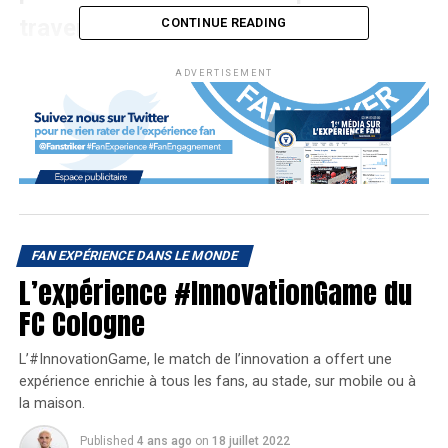
traversons.
CONTINUE READING
ADVERTISEMENT
Afin de devenir un leader du divertissement, l’AC Milan
s’est donné les moyens en inaugurant
« The Studios:
Milan Media House »
.
Un lieu unique pour centraliser
la création de contenu de l’AC
Milan
FAN EXPÉRIENCE DANS LE MONDE
L’expérience #InnovationGame du
Depuis l’arrivée en 2018 du fonds américain Elliot en tant
FC Cologne
que propriétaire du club, l’AC Milan s’est lancé dans une
grande digitalisation. Les Rossoneri ont pour objectif de
L’#InnovationGame, le match de l’innovation a offert une
divertir continuellement leur communauté de
500 millions
expérience enrichie à tous les fans, au stade, sur mobile ou à
de fans
à travers le monde. C’est pourquoi l’actuel leader
la maison.
de Serie A vient d’ouvrir ses propres studios de création
Published
4 ans ago
on
18 juillet 2022
audiovisuelle !