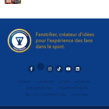
l’écran géant du stade. De même que
l’expérience fan
sur mobile
pour ceux qui suivaient la rencontre de leur
smartphone. Plusieurs expériences étaient proposées.
Le club a ensuite
sollicité les fans
pour répondre à un
questionnaire dans le but d’évaluer cette expérience
innovante test.
Voir cette publication sur Instagram
PODCAST
INTERVIEWS
ACTUS
IN ENGLISH
HISTOIRES DE FAN
L’ÉQUIPE FANSTRIKER
ÉDITO DE L’EXPÉRIENCE FAN
FRIDAY IDEA