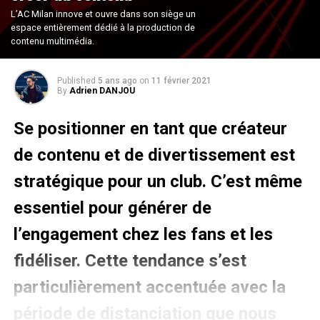
L’AC Milan innove et ouvre dans son siège un
espace entièrement dédié à la production de
contenu multimédia.
Published
5 ans ago
on
11 février 2021
By
Adrien DANJOU
Se positionner en tant que créateur
de contenu et de divertissement est
stratégique pour un club. C’est même
essentiel pour générer de
l’engagement chez les fans et les
fidéliser. Cette tendance s’est
particulièrement accentuée avec la
période de distanciation que nous