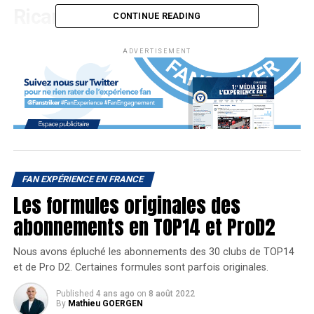
Ricard au Castellet. Pour ce
CONTINUE READING
retour en France, que vont
ADVERTISEMENT
proposer les organisateurs en
termes d’expérience spectateur
?
FAN EXPÉRIENCE EN FRANCE
Du spectacle sportif
Les formules originales des
abonnements en TOP14 et ProD2
Au menu de ce nouveau Grand Prix pour la saison 2018,
les pilotes de monoplace auront un circuit de 5,8 km, soit
Nous avons épluché les abonnements des 30 clubs de TOP14
l’un des plus long du calendrier. Ils pourront également
et de Pro D2. Certaines formules sont parfois originales.
offrir aux spectateurs des pointes de vitesse allant
jusqu’à 344 km/h sur la ligne droite du mistral mais aussi
Published
4 ans ago
on
8 août 2022
By
Mathieu GOERGEN
de nombreux virages et chicanes favorisant les