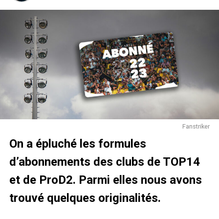
dépassements devant les tribunes de supporters. De quoi
s’attendre à une course spectaculaire !
Le circuit a connu un lifting qui lui permet d’être aujourd’hui
l’un des circuits les plus innovants en terme de sécurité.
Fini les bacs à sable, place aux zones de dégagement en
asphalte couvertes de bandes de surfaces abrasives
rouges et bleues. Ces bandes ont la même fonction que le
bac à sable traditionnel : ralentir les monoplaces lors d’une
sortie de piste.
Fanstriker
On a épluché les formules
d’abonnements des clubs de TOP14
et de ProD2. Parmi elles nous avons
trouvé quelques originalités.
Circuit Paul Ricard, nouvel écrin de la Formule 1 en France (situé entre
Marseille et Toulon).