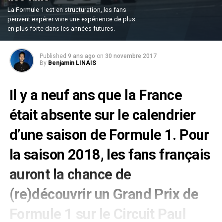
La Formule 1 est en structuration, les fans
peuvent espérer vivre une expérience de plus
en plus forte dans les années futures.
Published
9 ans ago
on
30 novembre 2017
By
Benjamin LINAIS
Il y a neuf ans que la France
était absente sur le calendrier
d’une saison de Formule 1. Pour
la saison 2018, les fans français
auront la chance de
(re)découvrir un Grand Prix de
Formule 1 sur le Circuit Paul