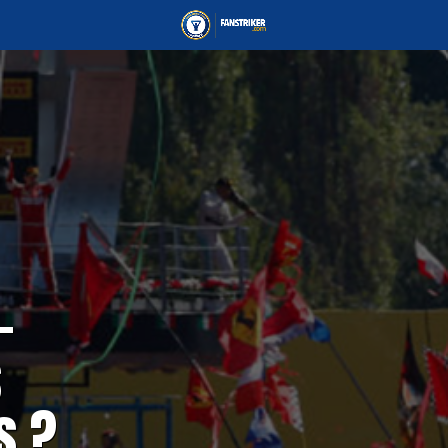
-
s
s ?