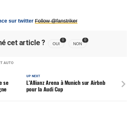
ce sur twitter
Follow @fanstriker
0
0
é cet article ?
OUI
NON
T AUTO
UP NEXT
e se
L’Allianz Arena à Munich sur Airbnb
gne
pour la Audi Cup