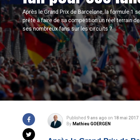
Après le Grand Prix de Barcelone, la formule 1 se
prête à faire de sa compétition un réel terrain d
ses nombreux fans sur les circuits ?
Published
9 ans ago
on
18 mai 2017
By
Mathieu GOERGEN