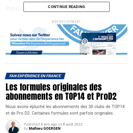
équipe favorite.
CONTINUE READING
ADVERTISEMENT
Entre le 26 septembre et le 27 octobre, la LNB a mis en
place des actions dédiées pour les fans dans toutes les
ème
ère
salles de Pro B (2
division) et Jeep Elite (1
division). Ainsi, chaque club de basket professionnel en
France était invité à engager ses fans sur les réseaux
sociaux et ensuite offrir une expérience immersive à leur
FAN EXPÉRIENCE EN FRANCE
SuperFan. Une idée intéressante qui nous fait penser à
Les formules originales des
celle imaginée par Canal + et la LFP avec
le Crazy Fan de
abonnements en TOP14 et ProD2
la Ligue 1 Conforama
en mars dernier.
Nous avons épluché les abonnements des 30 clubs de TOP14
Engager les fans de basket
et de Pro D2. Certaines formules sont parfois originales.
La LNB a instauré ces journées pour inciter les clubs
Published
4 ans ago
on
8 août 2022
By
Mathieu GOERGEN
français à travailler sur l’expérience fan proposée aux