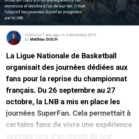
Inciter les clubs à offrir une expérience fan
immersive et enrichie à l’un de leur fan. C’était
l’objectif des journées SuperFan imaginées
par la LNB.
Published
7 ans ago
on
2 décembre 2019
By
Matthias DISCH
La Ligue Nationale de Basketball
organisait des journées dédiées aux
fans pour la reprise du championnat
français. Du 26 septembre au 27
octobre, la LNB a mis en place les
journées SuperFan. Cela permettait à
certains fans de vivre une expérience
spéciale lors d’un match de leur