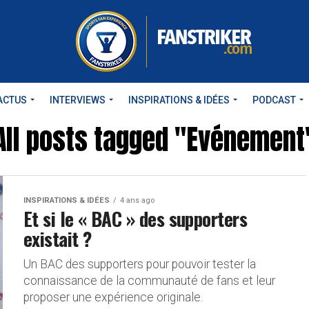
ACTUS
INTERVIEWS
INSPIRATIONS & IDÉES
PODCAST
All posts tagged "Evénement
INSPIRATIONS & IDÉES
4 ans ago
Et si le « BAC » des supporters
existait ?
Un BAC des supporters pour pouvoir tester la
connaissance de la communauté de fans et leur
proposer une expérience originale.