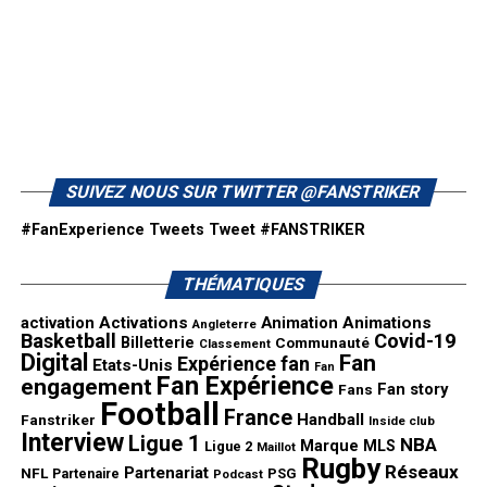
SUIVEZ NOUS SUR TWITTER @FANSTRIKER
#FanExperience Tweets
Tweet #FANSTRIKER
THÉMATIQUES
activation
Activations
Animation
Animations
Angleterre
Basketball
Covid-19
Billetterie
Communauté
Classement
Digital
Fan
Expérience fan
Etats-Unis
Fan
Fan Expérience
engagement
Fan story
Fans
Football
France
Handball
Fanstriker
Inside club
Interview
Ligue 1
NBA
Marque
MLS
Ligue 2
Maillot
Rugby
Réseaux
Partenariat
NFL
PSG
Partenaire
Podcast