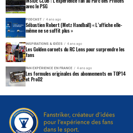
INSIDE CLUB : L’expérience fan au Parc des Princes
avec le PSG
PODCAST
4 ans ago
Sébastien Robert (Metz Handball) « L’affiche elle-
même ne se suffit plus »
INSPIRATIONS & IDÉES
4 ans ago
Les Golden cornets du RC Lens pour surprendre les
fans
FAN EXPÉRIENCE EN FRANCE
4 ans ago
Les formules originales des abonnements en TOP14
et ProD2