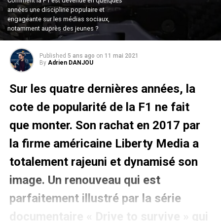
Comment la F1 est devenue en quelques
années une discipline populaire et
engageante sur les médias sociaux,
notamment auprès des jeunes ?
Published
5 ans ago
on
11 mai 2021
By
Adrien DANJOU
Sur les quatre dernières années, la
cote de popularité de la F1 ne fait
que monter. Son rachat en 2017 par
la firme américaine Liberty Media a
totalement rajeuni et dynamisé son
image. Un renouveau qui est
parfaitement illustré par la série
documentaire «
Drive to survive
» qui