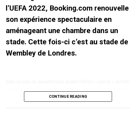
2022
concept s’appelle «
Fan Meet Driver
« . Via une simple
l’UEFA 2022, Booking.com renouvelle
inscription, un amateur de Formule 1 peut espérer être tiré
son expérience spectaculaire en
au sort pour poser des questions aux pilotes de son
équipe préférée. Ce dispositif a bien évidemment était
aménageant une chambre dans un
mis en place suite à la crise sanitaire qui limite fortement
#InnovationGame, le match offrant
stade. Cette fois-ci c’est au stade de
la présence du public dans les tribunes cette saison.
une expérience immersive aux fans
Wembley de Londres.
Your chance to chat with
your favourite
#F1
drivers
Le match a été annoncé comme étant une expérience test
portée sur l’innovation. L’#InnovationGame (ndlr : match de
🤩🎥
Bien qu’elle ne garantit plus autant l’effet « waouh » qu’elle
l’innovation) a eu pour objectif de proposer plusieurs
https://t.co/J5vO88z6lL
procurait autrefois
, cette activation nommée par la marque
nouvelles technologies au public peu importe où il se
“Pitch View Penthouse”, qui s’avère être une
loge
trouvait pour suivre cette rencontre. Une thématique
CONTINUE READING
transformée
en chambre fait toujours réagir sur les
cohérente du fait du partenariat technologique du club
— Formula 1 (@F1)
April 23,
réseaux sociaux.
allemand avec Deutsche Telekom.
2021
Une expérience stade, maison et mobile
La loge transformée en chambre