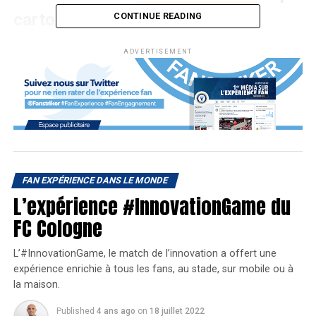
cartonne sur Netflix.
CONTINUE READING
ADVERTISEMENT
Avec une stratégie de contenu ambitieuse, voyons
comment la F1 suscite de l’engagement auprès de ses
fans sur les médias sociaux.
Rapprocher les pilotes des fans
FAN EXPÉRIENCE DANS LE MONDE
Comme elle le fait si bien dans « Drive to survive », la F1
L’expérience #InnovationGame du
veut humaniser son championnat sur les médias sociaux.
FC Cologne
Cela passe par différents types de contenu où les
internautes sont plongés dans le quotidien des pilotes.
L’#InnovationGame, le match de l’innovation a offert une
Tout d’abord, la F1 publie régulièrement, comme pendant
expérience enrichie à tous les fans, au stade, sur mobile ou à
la maison.
les courses, des échanges entre pilotes et écuries. On
retrouve alors un
format court et dynamique
qui permet
Published
4 ans ago
on
18 juillet 2022