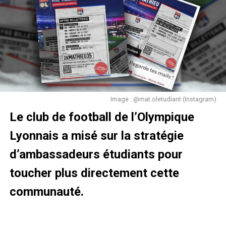
Jacques Bizot
Emile Didier
Image : @mat.oletudiant (Instagram)
Le club de football de l’Olympique
Lyonnais a misé sur la stratégie
d’ambassadeurs étudiants pour
toucher plus directement cette
communauté.
Achille Dulac
Elie Duteil