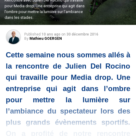
Rencontre avec Julien Del Rocino qui travaille
pour Media drop. Une entreprise qui agit dans
l’ombre pour mettre la lumière sur l’ambiance
dans les stades.
Published
10 ans ago
on
30 décembre 2016
By
Mathieu GOERGEN
Cette semaine nous sommes allés à
la rencontre de Julien Del Rocino
qui travaille pour Media drop. Une
entreprise qui agit dans l’ombre
pour mettre la lumière sur
l’ambiance du spectateur lors des
plus grands évènements sportifs.
On a profité de notre rencontre