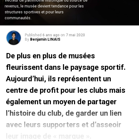
Vecteur de patrimoine historique ou source de
revenus, le musée devient tendance pour les
structures sportives et pour leurs
communautés.
Published
6 ans ago
on
7 mai 2020
By
Benjamin LINAIS
De plus en plus de musées
fleurissent dans le paysage sportif.
Aujourd’hui, ils représentent un
centre de profit pour les clubs mais
également un moyen de partager
l’histoire du club, de garder un lien
avec leurs supporters et d’asseoir
leur image de « marque ».