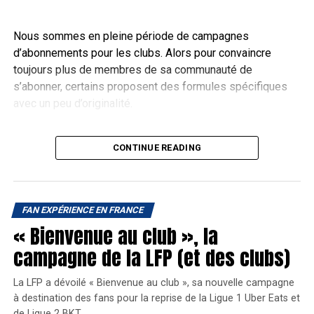
ses fans de participer à la conception du musée
. En effet,
le club était à la recherche d’éléments de son histoire pour
Nous sommes en pleine période de campagnes
enrichir son futur musée et sa collection d’objets exposés,
d’abonnements pour les clubs. Alors pour convaincre
ils avaient donc fait un appel aux fans.
toujours plus de membres de sa communauté de
s’abonner, certains proposent des formules spécifiques
avec un peu d’originalité.
Une offre couple si vous vous
CONTINUE READING
abonnez à deux
Qui a dit que l’amour, le couple et le sport n’était pas
FAN EXPÉRIENCE EN FRANCE
compatibles ? Terminée l’époque où monsieur allait stade
« Bienvenue au club », la
sans madame ou inversement. Maintenant
aller au stade
en couple c’est tendance
! Et ça peut coûter moins cher
campagne de la LFP (et des clubs)
Crédit Photo : ASSE
aussi.
La LFP a dévoilé « Bienvenue au club », sa nouvelle campagne
Un revenu hors match day non
Oui, certains clubs de rugby proposent une offre
à destination des fans pour la reprise de la Ligue 1 Uber Eats et
d’abonnement pour les couples. Cependant le
de Ligue 2 BKT.