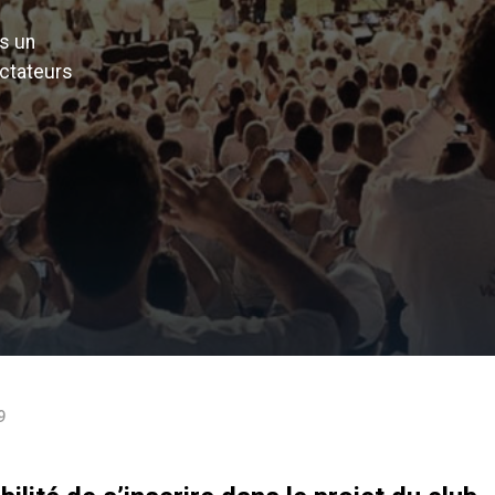
ns un
ectateurs
9