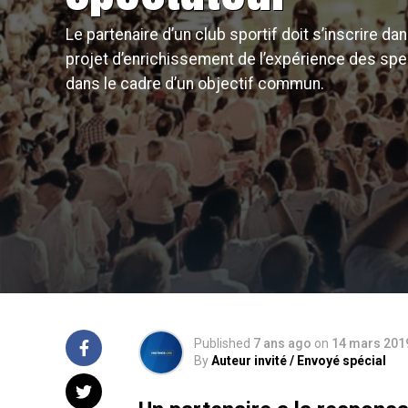
Le partenaire d’un club sportif doit s’inscrire da
projet d’enrichissement de l’expérience des sp
dans le cadre d’un objectif commun.
Published
7 ans ago
on
14 mars 201
By
Auteur invité / Envoyé spécial