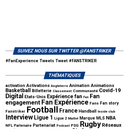
SUIVEZ NOUS SUR TWITTER @FANSTRIKER
#FanExperience Tweets
Tweet #FANSTRIKER
THÉMATIQUES
activation
Activations
Animation
Animations
Angleterre
Basketball
Covid-19
Billetterie
Communauté
Classement
Digital
Fan
Expérience fan
Etats-Unis
Fan
Fan Expérience
engagement
Fan story
Fans
Football
France
Handball
Fanstriker
Inside club
Interview
Ligue 1
NBA
Marque
MLS
Ligue 2
Maillot
Rugby
Réseaux
Partenariat
NFL
PSG
Partenaire
Podcast