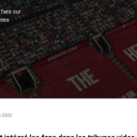
 fans sur
unes
 2020