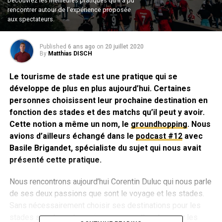
Découvrez les meilleures pratiques qu’il a pu
rencontrer autour de l’expérience proposée
aux spectateurs.
Published
6 ans ago
on
20 juillet 2020
By
Matthias DISCH
Le tourisme de stade est une pratique qui se
développe de plus en plus aujourd’hui. Certaines
personnes choisissent leur prochaine destination en
fonction des stades et des matchs qu’il peut y avoir.
Cette notion a même un nom, le
groundhopping
. Nous
avions d’ailleurs échangé dans le
podcast #12
avec
Basile Brigandet, spécialiste du sujet qui nous avait
présenté cette pratique.
Nous rencontrons aujourd’hui Corentin Duluc qui nous parle
de ses deux passions que sont le voyage et les stades.
Sans nécessairement choisir ses destinations pour les
stades sur place, il apprécie pouvoir aller observer les