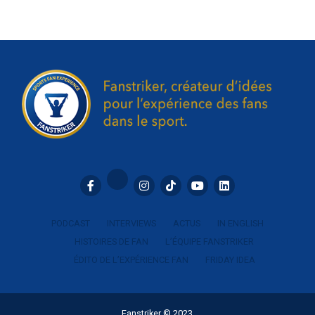
supporters était intense. Lui qui a connu la MLS avec les
San José Earthquakes nous donne son avis sur les
différences entre le continent
Américain
et l’Europe. Les
ambiances dans les stades qui l’ont marqué ou encore des
anecdotes avec des spectateurs.
C’est la première fois que l’on interroge un athlète sur la
fan expérience, un sujet qu’il n’avait jamais abordé sous
cet angle et c’est ce qui rend l’échange encore plus
intéressant. Nous sommes parfois un peu en dehors de
notre sujet de prédilection mais cela reste tout de même
très intéressant.
PODCAST
INTERVIEWS
ACTUS
IN ENGLISH
HISTOIRES DE FAN
L’ÉQUIPE FANSTRIKER
ÉDITO DE L’EXPÉRIENCE FAN
FRIDAY IDEA
Fanstriker © 2023