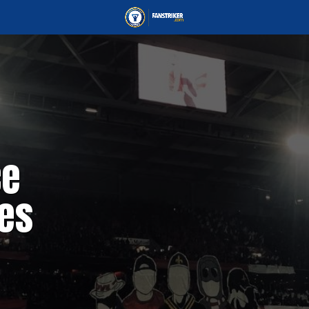
ce
des