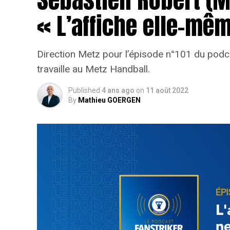
« L’affiche elle-mêm
Direction Metz pour l’épisode n°101 du podc
travaille au Metz Handball.
Published
4 ans ago
on
11 août 2022
By
Mathieu GOERGEN