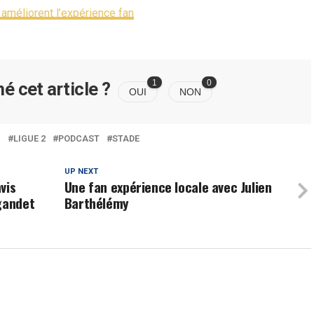
améliorent l’expérience fan
1
0
é cet article ?
OUI
NON
1
LIGUE 2
PODCAST
STADE
UP NEXT
vis
Une fan expérience locale avec Julien
gandet
Barthélémy