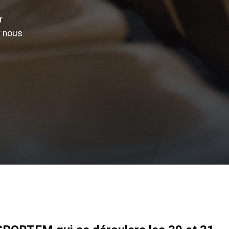
r
r nous