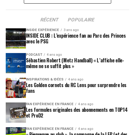
RÉCENT
POPULAIRE
INSIDE EXPÉRIENCE
3 ans ago
INSIDE CLUB : L’expérience fan au Parc des Princes
avec le PSG
PODCAST
4 ans ago
Sébastien Robert (Metz Handball) « L’affiche elle-
même ne se suffit plus »
INSPIRATIONS & IDÉES
4 ans ago
Les Golden cornets du RC Lens pour surprendre les
fans
FAN EXPÉRIENCE EN FRANCE
4 ans ago
Les formules originales des abonnements en TOP14
et ProD2
FAN EXPÉRIENCE EN FRANCE
4 ans ago
« Bienvenue au club », la campagne de la LFP (et des