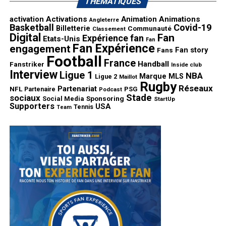
THÉMATIQUES
activation
Activations
Animation
Animations
Angleterre
Basketball
Covid-19
Billetterie
Communauté
Classement
Digital
Fan
Expérience fan
Etats-Unis
Fan
Fan Expérience
engagement
Fan story
Fans
Football
France
Handball
Fanstriker
Inside club
Interview
Ligue 1
NBA
Marque
MLS
Ligue 2
Maillot
Rugby
Réseaux
Partenariat
NFL
PSG
Partenaire
Podcast
Stade
sociaux
Sponsoring
Social Media
StartUp
Supporters
USA
Tennis
Team