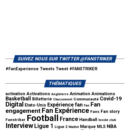
SUIVEZ NOUS SUR TWITTER @FANSTRIKER
#FanExperience Tweets
Tweet #FANSTRIKER
THÉMATIQUES
activation
Activations
Animation
Animations
Angleterre
Basketball
Covid-19
Billetterie
Communauté
Classement
Digital
Fan
Expérience fan
Etats-Unis
Fan
Fan Expérience
engagement
Fan story
Fans
Football
France
Handball
Fanstriker
Inside club
Interview
Ligue 1
NBA
Marque
MLS
Ligue 2
Maillot