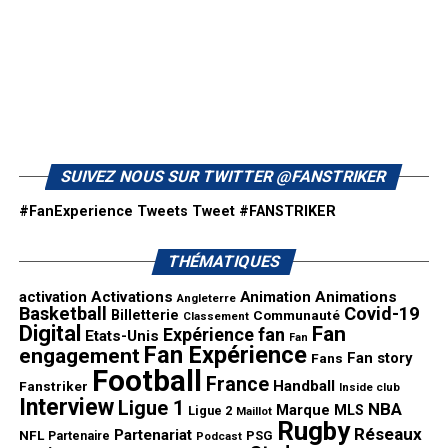
SUIVEZ NOUS SUR TWITTER @FANSTRIKER
#FanExperience Tweets
Tweet #FANSTRIKER
THÉMATIQUES
activation
Activations
Animation
Animations
Angleterre
Basketball
Covid-19
Billetterie
Communauté
Classement
Digital
Fan
Expérience fan
Etats-Unis
Fan
Fan Expérience
engagement
Fan story
Fans
Football
France
Handball
Fanstriker
Inside club
Interview
Ligue 1
NBA
Marque
MLS
Ligue 2
Maillot
Rugby
Réseaux
Partenariat
NFL
PSG
Partenaire
Podcast