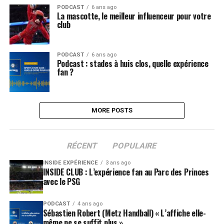
PODCAST
6 ans ago
La mascotte, le meilleur influenceur pour votre
club
PODCAST
6 ans ago
Podcast : stades à huis clos, quelle expérience
fan ?
MORE POSTS
RÉCENT
POPULAIRE
INSIDE EXPÉRIENCE
3 ans ago
INSIDE CLUB : L’expérience fan au Parc des Princes
avec le PSG
PODCAST
4 ans ago
Sébastien Robert (Metz Handball) « L’affiche elle-
même ne se suffit plus »