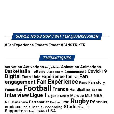
SUIVEZ NOUS SUR TWITTER @FANSTRIKER
#FanExperience Tweets
Tweet #FANSTRIKER
THÉMATIQUES
activation
Activations
Animation
Animations
Angleterre
Basketball
Covid-19
Billetterie
Communauté
Classement
Digital
Fan
Expérience fan
Etats-Unis
Fan
Fan Expérience
engagement
Fan story
Fans
Football
France
Handball
Fanstriker
Inside club
Interview
Ligue 1
NBA
Marque
MLS
Ligue 2
Maillot
Rugby
Réseaux
Partenariat
NFL
PSG
Partenaire
Podcast
Stade
sociaux
Sponsoring
Social Media
StartUp
Supporters
USA
Tennis
Team